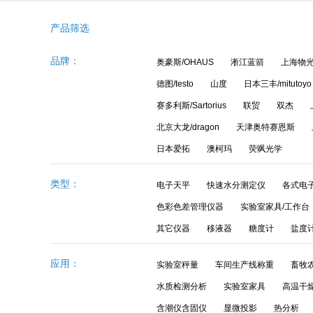
产品筛选
品牌：
奥豪斯/OHAUS
淅江蓝箭
上海物
德图/testo
山度
日本三丰/mitutoyo
赛多利斯/Sartorius
联贸
双杰
北京大龙/dragon
天津奥特赛恩斯
日本爱拓
澳柯玛
荧飒光学
AND爱安德微量分析天平BM-20系列
类型：
电子天平
快速水分测定仪
各式电
色彩色差管理仪器
实验室家具/工作台
其它仪器
移液器
糖度计
盐度
应用：
实验室秤量
车间生产线称重
畜牧
水质检测分析
实验室家具
高温干
含潮仪含固仪
显微投影
热分析