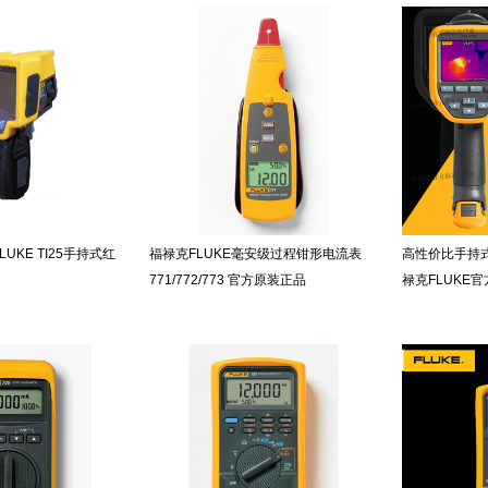
UKE TI25手持式红
福禄克FLUKE毫安级过程钳形电流表
高性价比手持式红
771/772/773 官方原装正品
禄克FLUKE