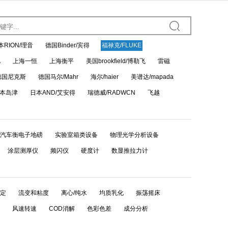
本RION/理音
德国Binder/宾得
福禄克/FLUKE
A
上海一恒
上海衡平
美国brookfield/博勒飞
雷磁
德国尼克斯
德国马尔/Mahr
海尔/haier
美谱达/mapada
本岛津
日本AND/艾安得
瑞德威/RADWCN
飞越
汽车衡电子地磅
实验室箱类设备
物理光学分析设备
涂层测厚仪
频闪仪
硬度计
数显推拉力计
定
流变和粘度
离心/纯水
均质乳化
振荡摇床
风速转速
COD消解
色彩色差
成分分析