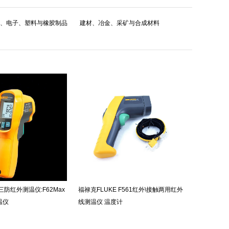
、电子、塑料与橡胶制品
建材、冶金、采矿与合成材料
三防红外测温仪:F62Max
福禄克FLUKE F561红外\接触两用红外
温仪
线测温仪 温度计