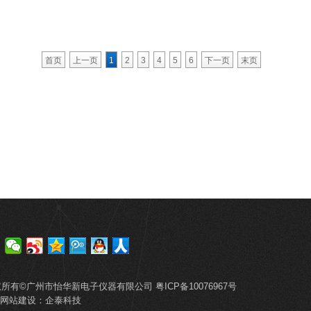
首页
上一页
1
2
3
4
5
6
下一页
末页
权所有©广州市怡华新电子仪器有限公司
粤ICP备10076967号
网站建设
：
企泰科技