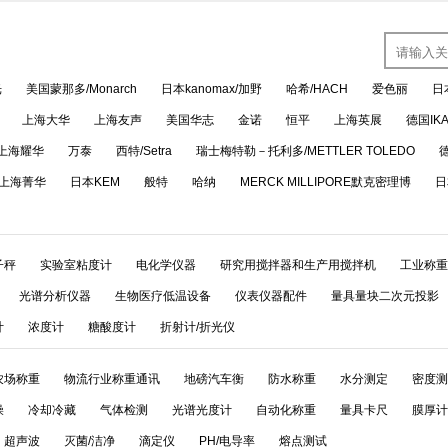
光
美国蒙那多/Monarch
日本kanomax/加野
哈希/HACH
爱色丽
日
上海大华
上海友声
美国华志
金诺
恒平
上海英展
德国IK
上海耀华
万泰
西特/Setra
瑞士梅特勒－托利多/METTLER TOLEDO
上海菁华
日本KEM
般特
哈纳
MERCK MILLIPORE默克密理博
日
子秤
实验室粘度计
电化学仪器
研究用搅拌器和生产用搅拌机
工业称重
光谱分析仪器
生物医疗低温设备
仪表仪器配件
量具量块二次元投影
计
浓度计
糖酸度计
折射计/折光仪
农场称重
物流行业称重通讯
地磅汽车衡
防水称重
水分测定
密度测
燥
冷却冷藏
气体检测
光谱光度计
自动化称重
量具卡尺
膜厚计
超声波
灭菌/洁净
滴定仪
PH/电导率
熔点测试