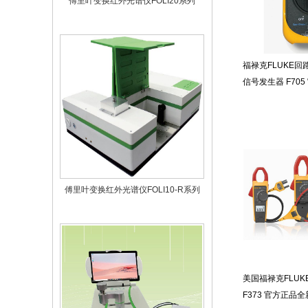
福禄克FLUKE回
信号发生器 F70
傅里叶变换红外光谱仪FOLI10-R系列
美国福禄克FLU
F373 官方正品