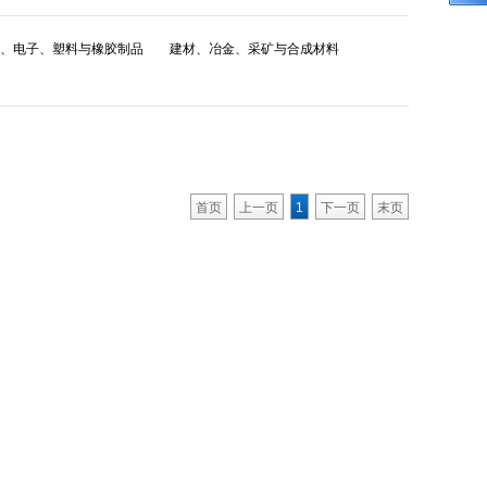
、电子、塑料与橡胶制品
建材、冶金、采矿与合成材料
首页
上一页
1
下一页
末页