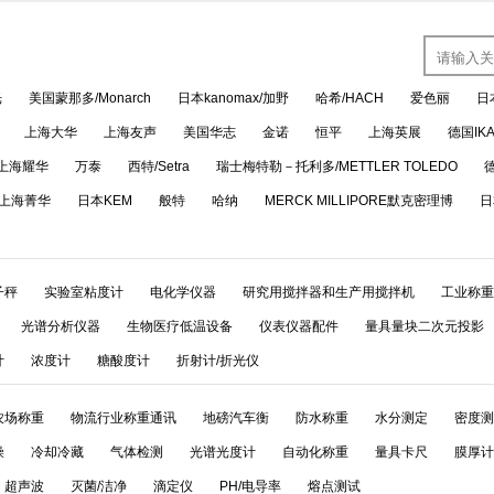
光
美国蒙那多/Monarch
日本kanomax/加野
哈希/HACH
爱色丽
日
上海大华
上海友声
美国华志
金诺
恒平
上海英展
德国IK
上海耀华
万泰
西特/Setra
瑞士梅特勒－托利多/METTLER TOLEDO
上海菁华
日本KEM
般特
哈纳
MERCK MILLIPORE默克密理博
日
子秤
实验室粘度计
电化学仪器
研究用搅拌器和生产用搅拌机
工业称重
光谱分析仪器
生物医疗低温设备
仪表仪器配件
量具量块二次元投影
计
浓度计
糖酸度计
折射计/折光仪
农场称重
物流行业称重通讯
地磅汽车衡
防水称重
水分测定
密度测
燥
冷却冷藏
气体检测
光谱光度计
自动化称重
量具卡尺
膜厚计
超声波
灭菌/洁净
滴定仪
PH/电导率
熔点测试