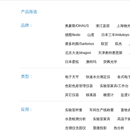
产品筛选
品牌：
奥豪斯/OHAUS
淅江蓝箭
上海物
德图/testo
山度
日本三丰/mitutoyo
赛多利斯/Sartorius
联贸
双杰
北京大龙/dragon
天津奥特赛恩斯
日本爱拓
澳柯玛
荧飒光学
类型：
电子天平
快速水分测定仪
各式电
色彩色差管理仪器
实验室家具/工作台
其它仪器
移液器
糖度计
盐度
应用：
实验室秤量
车间生产线称重
畜牧
水质检测分析
实验室家具
高温干
含潮仪含固仪
显微投影
热分析