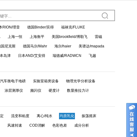
本RION/理音
德国Binder/宾得
福禄克/FLUKE
A
上海一恒
上海衡平
美国brookfield/博勒飞
雷磁
德国尼克斯
德国马尔/Mahr
海尔/haier
美谱达/mapada
本岛津
日本AND/艾安得
瑞德威/RADWCN
飞越
汽车衡电子地磅
实验室箱类设备
物理光学分析设备
涂层测厚仪
频闪仪
硬度计
数显推拉力计
定
流变和粘度
离心/纯水
均质乳化
振荡摇床
风速转速
COD消解
色彩色差
成分分析